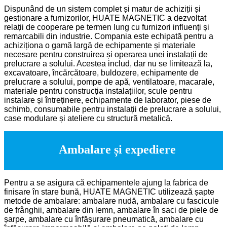
Dispunând de un sistem complet și matur de achiziții și
gestionare a furnizorilor, HUATE MAGNETIC a dezvoltat
relații de cooperare pe termen lung cu furnizori influenți și
remarcabili din industrie. Compania este echipată pentru a
achiziționa o gamă largă de echipamente și materiale
necesare pentru construirea și operarea unei instalații de
prelucrare a solului. Acestea includ, dar nu se limitează la,
excavatoare, încărcătoare, buldozere, echipamente de
prelucrare a solului, pompe de apă, ventilatoare, macarale,
materiale pentru construcția instalațiilor, scule pentru
instalare și întreținere, echipamente de laborator, piese de
schimb, consumabile pentru instalații de prelucrare a solului,
case modulare și ateliere cu structură metalică.
Ambalare și expediere
Pentru a se asigura că echipamentele ajung la fabrica de
finisare în stare bună, HUATE MAGNETIC utilizează șapte
metode de ambalare: ambalare nudă, ambalare cu fascicule
de frânghii, ambalare din lemn, ambalare în saci de piele de
șarpe, ambalare cu înfășurare pneumatică, ambalare cu