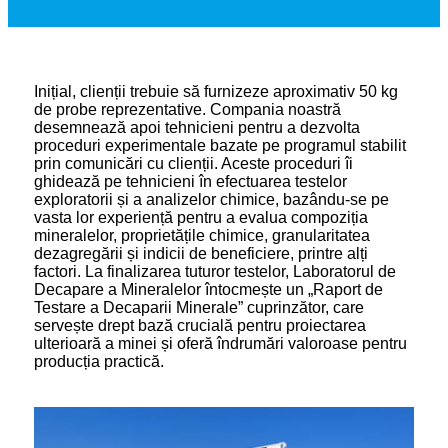
Inițial, clienții trebuie să furnizeze aproximativ 50 kg
de probe reprezentative. Compania noastră
desemnează apoi tehnicieni pentru a dezvolta
proceduri experimentale bazate pe programul stabilit
prin comunicări cu clienții. Aceste proceduri îi
ghidează pe tehnicieni în efectuarea testelor
exploratorii și a analizelor chimice, bazându-se pe
vasta lor experiență pentru a evalua compoziția
mineralelor, proprietățile chimice, granularitatea
dezagregării și indicii de beneficiere, printre alți
factori. La finalizarea tuturor testelor, Laboratorul de
Decapare a Mineralelor întocmește un „Raport de
Testare a Decaparii Minerale” cuprinzător, care
servește drept bază crucială pentru proiectarea
ulterioară a minei și oferă îndrumări valoroase pentru
producția practică.