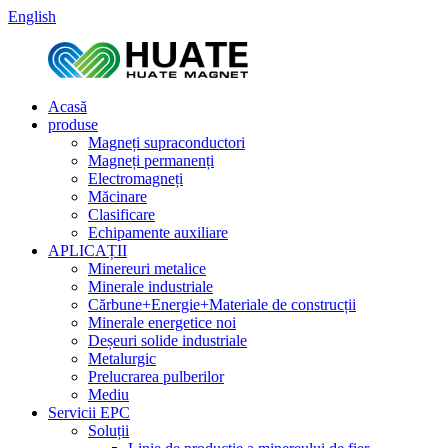
English
Acasă
produse
Magneți supraconductori
Magneți permanenți
Electromagneți
Măcinare
Clasificare
Echipamente auxiliare
APLICAȚII
Minereuri metalice
Minerale industriale
Cărbune+Energie+Materiale de construcții
Minerale energetice noi
Deșeuri solide industriale
Metalurgic
Prelucrarea pulberilor
Mediu
Servicii EPC
Soluții