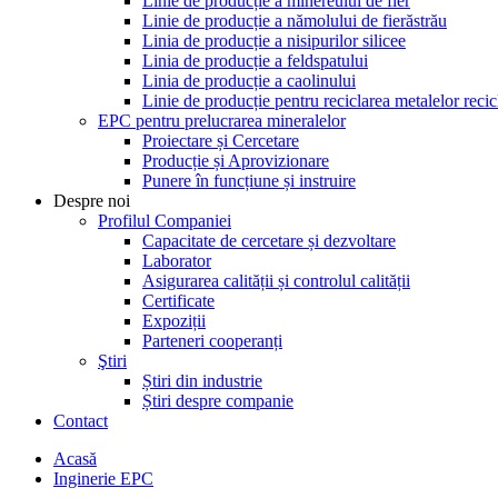
Linie de producție a minereului de fier
Linie de producție a nămolului de fierăstrău
Linia de producție a nisipurilor silicee
Linia de producție a feldspatului
Linia de producție a caolinului
Linie de producție pentru reciclarea metalelor recic
EPC pentru prelucrarea mineralelor
Proiectare și Cercetare
Producție și Aprovizionare
Punere în funcțiune și instruire
Despre noi
Profilul Companiei
Capacitate de cercetare și dezvoltare
Laborator
Asigurarea calității și controlul calității
Certificate
Expoziții
Parteneri cooperanți
Ştiri
Știri din industrie
Știri despre companie
Contact
Acasă
Inginerie EPC