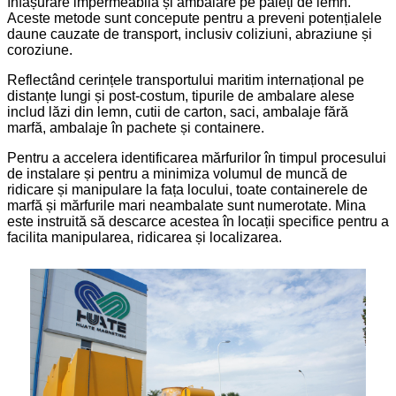
înfășurare impermeabilă și ambalare pe paleți de lemn.
Aceste metode sunt concepute pentru a preveni potențialele
daune cauzate de transport, inclusiv coliziuni, abraziune și
coroziune.
Reflectând cerințele transportului maritim internațional pe
distanțe lungi și post-costum, tipurile de ambalare alese
includ lăzi din lemn, cutii de carton, saci, ambalaje fără
marfă, ambalaje în pachete și containere.
Pentru a accelera identificarea mărfurilor în timpul procesului
de instalare și pentru a minimiza volumul de muncă de
ridicare și manipulare la fața locului, toate containerele de
marfă și mărfurile mari neambalate sunt numerotate. Mina
este instruită să descarce acestea în locații specifice pentru a
facilita manipularea, ridicarea și localizarea.