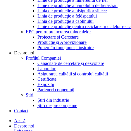
Linie de producție a minereului de fier
Linie de producție a nămolului de fierăstrău
Linia de producție a nisipurilor silicee
Linia de producție a feldspatului
Linia de producție a caolinului
Linie de producție pentru reciclarea metalelor recic
EPC pentru prelucrarea mineralelor
Proiectare și Cercetare
Producție și Aprovizionare
Punere în funcțiune și instruire
Despre noi
Profilul Companiei
Capacitate de cercetare și dezvoltare
Laborator
Asigurarea calității și controlul calității
Certificate
Expoziții
Parteneri cooperanți
Ştiri
Știri din industrie
Știri despre companie
Contact
Acasă
Despre noi