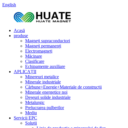
English
Acasă
produse
Magneți supraconductori
Magneți permanenți
Electromagneți
Măcinare
Clasificare
Echipamente auxiliare
APLICAȚII
Minereuri metalice
Minerale industriale
Cărbune+Energie+Materiale de construcții
Minerale energetice noi
Deșeuri solide industriale
Metalurgic
Prelucrarea pulberilor
Mediu
Servicii EPC
Soluții