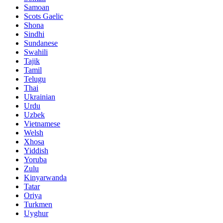
Samoan
Scots Gaelic
Shona
Sindhi
Sundanese
Swahili
Tajik
Tamil
Telugu
Thai
Ukrainian
Urdu
Uzbek
Vietnamese
Welsh
Xhosa
Yiddish
Yoruba
Zulu
Kinyarwanda
Tatar
Oriya
Turkmen
Uyghur