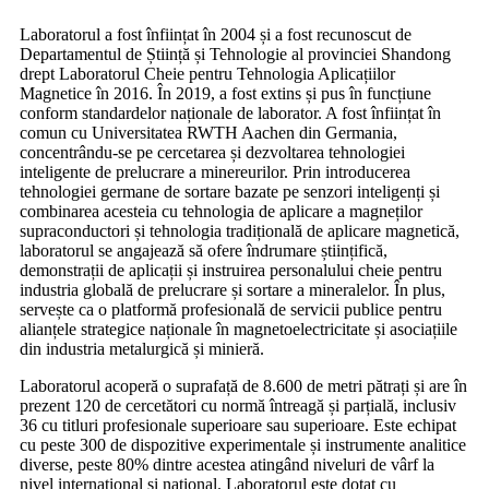
Laboratorul a fost înființat în 2004 și a fost recunoscut de
Departamentul de Știință și Tehnologie al provinciei Shandong
drept Laboratorul Cheie pentru Tehnologia Aplicațiilor
Magnetice în 2016. În 2019, a fost extins și pus în funcțiune
conform standardelor naționale de laborator. A fost înființat în
comun cu Universitatea RWTH Aachen din Germania,
concentrându-se pe cercetarea și dezvoltarea tehnologiei
inteligente de prelucrare a minereurilor. Prin introducerea
tehnologiei germane de sortare bazate pe senzori inteligenți și
combinarea acesteia cu tehnologia de aplicare a magneților
supraconductori și tehnologia tradițională de aplicare magnetică,
laboratorul se angajează să ofere îndrumare științifică,
demonstrații de aplicații și instruirea personalului cheie pentru
industria globală de prelucrare și sortare a mineralelor. În plus,
servește ca o platformă profesională de servicii publice pentru
alianțele strategice naționale în magnetoelectricitate și asociațiile
din industria metalurgică și minieră.
Laboratorul acoperă o suprafață de 8.600 de metri pătrați și are în
prezent 120 de cercetători cu normă întreagă și parțială, inclusiv
36 cu titluri profesionale superioare sau superioare. Este echipat
cu peste 300 de dispozitive experimentale și instrumente analitice
diverse, peste 80% dintre acestea atingând niveluri de vârf la
nivel internațional și național. Laboratorul este dotat cu