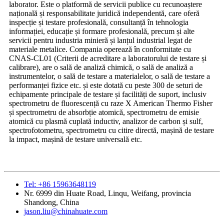
laborator. Este o platformă de servicii publice cu recunoaștere
națională și responsabilitate juridică independentă, care oferă
inspecție și testare profesională, consultanță în tehnologia
informației, educație și formare profesională, precum și alte
servicii pentru industria minieră și lanțul industrial legat de
materiale metalice. Compania operează în conformitate cu
CNAS-CL01 (Criterii de acreditare a laboratorului de testare și
calibrare), are o sală de analiză chimică, o sală de analiză a
instrumentelor, o sală de testare a materialelor, o sală de testare a
performanței fizice etc. și este dotată cu peste 300 de seturi de
echipamente principale de testare și facilități de suport, inclusiv
spectrometru de fluorescență cu raze X American Thermo Fisher
și spectrometru de absorbție atomică, spectrometru de emisie
atomică cu plasmă cuplată inductiv, analizor de carbon și sulf,
spectrofotometru, spectrometru cu citire directă, mașină de testare
la impact, mașină de testare universală etc.
Tel: +86 15963648119
Nr. 6999 din Huate Road, Linqu, Weifang, provincia
Shandong, China
jason.liu@chinahuate.com